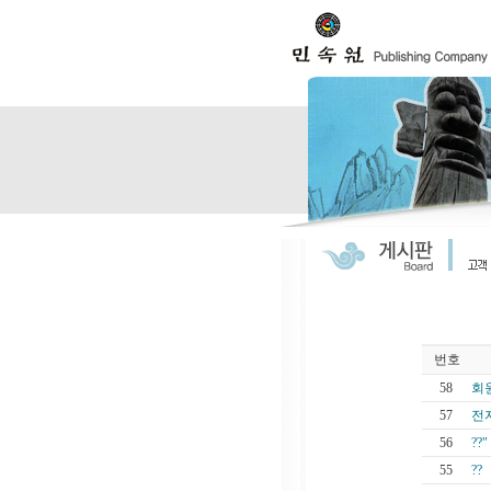
번호
58
회
57
전
56
??"
55
??