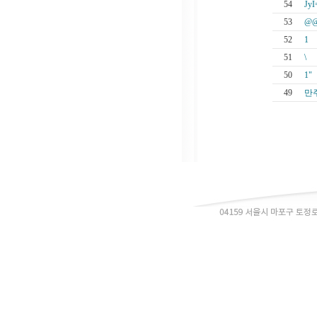
54
JyI
53
@@
52
1
51
\
50
1"
49
만