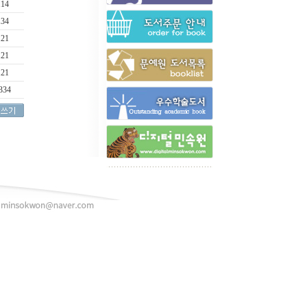
114
134
121
121
121
334