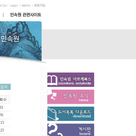
회수
83
76
115
125