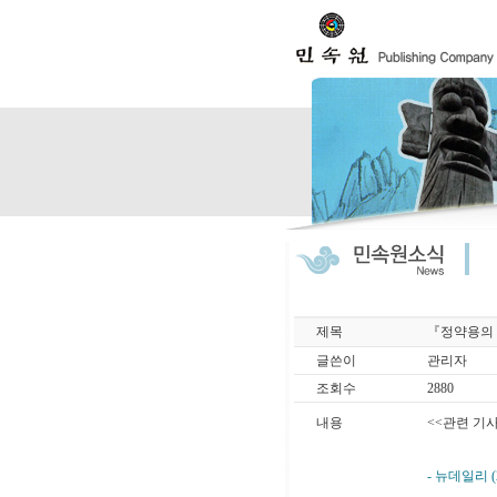
제목
『정약용의 
글쓴이
관리자
조회수
2880
내용
<<관련 기사
- 뉴데일리 