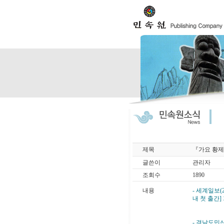
제목
『가요 황제
글쓴이
관리자
조회수
1890
내용
- 세계일보(
내 첫 출간
- 경남도민신