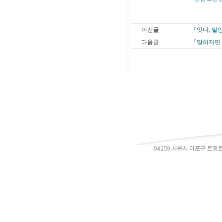
이전글
『잇다, 밀
다음글
『말허자면 