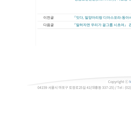
이전글
『잇다, 밀양아리랑 디아스포라-동아
다음글
『말허자면 우리가 걸그룹 시초여』 