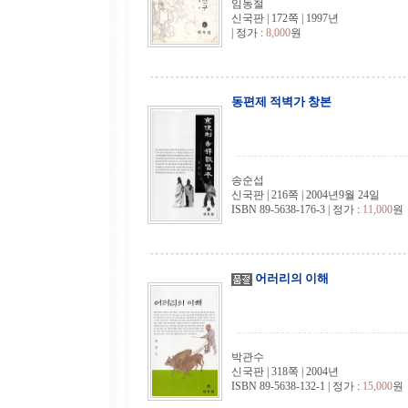
임동철
신국판 | 172쪽 | 1997년
| 정가 :
8,000
원
동편제 적벽가 창본
송순섭
신국판 | 216쪽 | 2004년9월 24일
ISBN 89-5638-176-3 | 정가 :
11,000
원
어러리의 이해
박관수
신국판 | 318쪽 | 2004년
ISBN 89-5638-132-1 | 정가 :
15,000
원