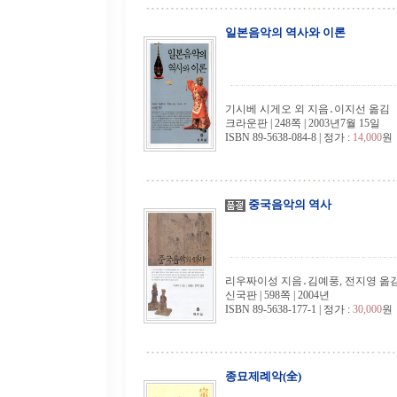
일본음악의 역사와 이론
기시베 시게오 외 지음․이지선 옮김
크라운판 | 248쪽 | 2003년7월 15일
ISBN 89-5638-084-8 | 정가 :
14,000
원
중국음악의 역사
리우짜이성 지음․김예풍, 전지영 옮
신국판 | 598쪽 | 2004년
ISBN 89-5638-177-1 | 정가 :
30,000
원
종묘제례악(全)