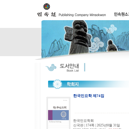
한국민요학 제74집
한국민요학회
신국판 | 174쪽 | 2025년8월 31일