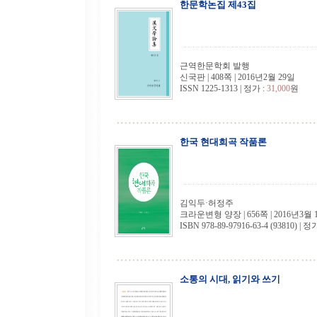
한문학논집 제43집
근역한문학회 발행
신국판 | 408쪽 | 2016년2월 29일
ISSN 1225-1313 | 정가 :
31,000
원
한국 현대희곡 작품론
김익두·허정주
크라운변형 양장 | 656쪽 | 2016년3월 
ISBN 978-89-97916-63-4 (93810) | 정
소통의 시대, 읽기와 쓰기