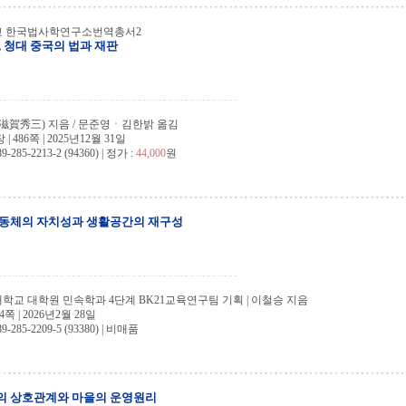
 한국법사학연구소번역총서2
, 청대 중국의 법과 재판
滋賀秀三) 지음 / 문준영ㆍ김한밝 옮김
 486쪽 | 2025년12월 31일
9-285-2213-2 (94360) | 정가 :
44,000
원
동체의 자치성과 생활공간의 재구성
교 대학원 민속학과 4단계 BK21교육연구팀 기획 | 이철승 지음
4쪽 | 2026년2월 28일
89-285-2209-5 (93380) | 비매품
의 상호관계와 마을의 운영원리