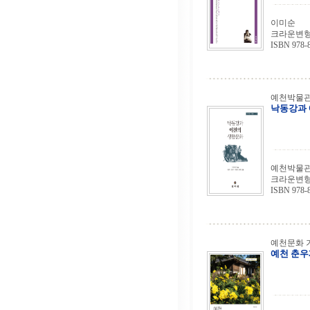
이미순
크라운변형 양
ISBN 978-8
예천박물관
낙동강과
예천박물관
크라운변형 |
ISBN 978-8
예천문화 기
예천 춘