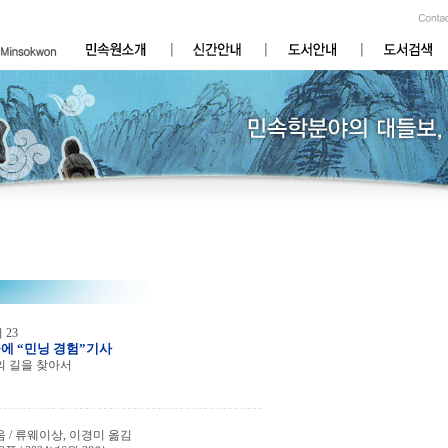
23
곳에 “민닝 경험”기사
의 길을 찾아서
 / 류웨이상, 이경미 옮김