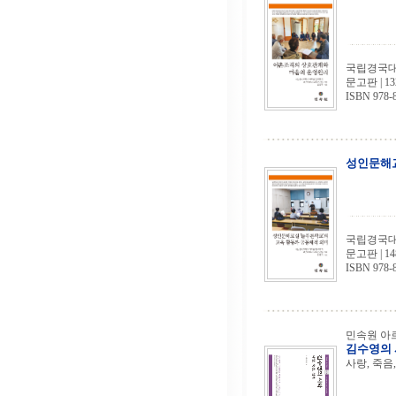
국립경국대학
문고판 | 13
ISBN 978-
성인문해교
국립경국대학
문고판 | 14
ISBN 978-
민속원 아르
김수영의
사랑, 죽음