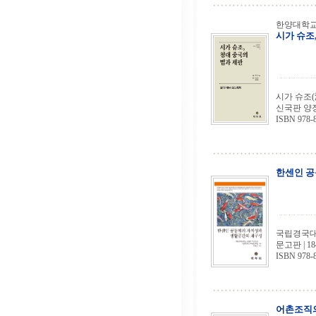
한양대학교
시가 슈조
시가 슈조(
신국판 양장 |
ISBN 978-8
한센인 공
국립경국대학
문고판 | 18
ISBN 978-
어촌조직