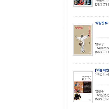
신국판 | 47
ISBN 978-8
박병천류
임수정
크라운변형 양
ISBN 978-8
[3쇄] 
100명의 
임찬수
크라운변형 |
ISBN 979-1