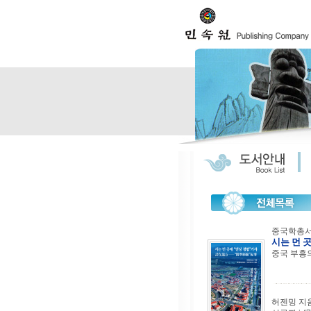
중국학총서 
시는 먼 
중국 부흥
허젠밍 지음