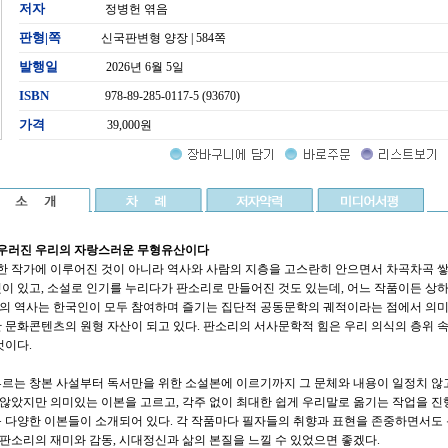
저자
정병헌 엮음
판형|쪽
신국판변형 양장 | 584쪽
발행일
2026년 6월 5일
ISBN
978-89-285-0117-5 (93670)
가격
39,000원
어우러진 우리의 자랑스러운 무형유산이다
 한 작가에 이루어진 것이 아니라 역사와 사람의 지층을 고스란히 안으면서 차곡차곡 쌓
이 있고, 소설로 인기를 누리다가 판소리로 만들어진 것도 있는데, 어느 작품이든 상
소리의 역사는 한국인이 모두 참여하며 즐기는 집단적 공동문학의 궤적이라는 점에서 의
 문화콘텐츠의 원형 자산이 되고 있다. 판소리의 서사문학적 힘은 우리 의식의 층위 
것이다.
르는 창본 사설부터 독서만을 위한 소설본에 이르기까지 그 문체와 내용이 일정치 않
지 않았지만 의미있는 이본을 고르고, 각주 없이 최대한 쉽게 우리말로 옮기는 작업을 
 다양한 이본들이 소개되어 있다. 각 작품마다 필자들의 취향과 표현을 존중하면서도
 판소리의 재미와 감동, 시대정신과 삶의 본질을 느낄 수 있었으면 좋겠다.