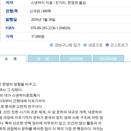
저자
스녠하이 지음 / 진가리, 한정은 옮김
판형|쪽
신국판 | 480쪽
발행일
2026년 3월 30일
ISBN
978-89-285-2236-1 (94820)
가격
37,000원
은 문명의 방향을 바꾸고,
역사 그 자체다.
의 대가 스녠하이史念海가
사시대부터 근현대에 이르기까지
로 분석한 고전적 연구서다.
, 선진·진한 시기의 조운 체계, 수·당 운하의 대규모 개착, 대운하의
복원 과정에 이르기까지 운하가 중국의 정치·경제·사회 구조에 어떤 영
. 특히 단순한 연혁 정리에 머무르지 않고, 인간의 생산 활동과 자
 관점에서 운하를 해석한 점이 이 책의 가장 큰 특징이다. 저자는