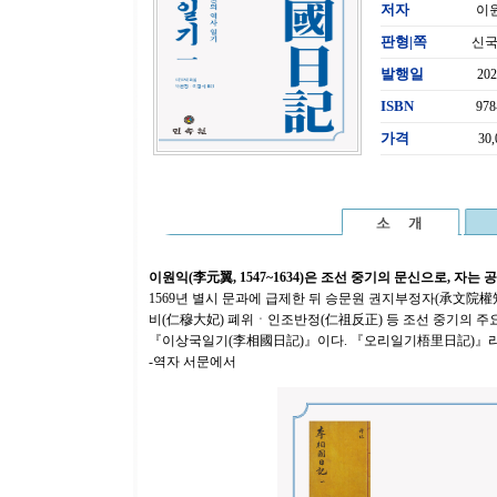
저자
이
판형|쪽
신국
발행일
20
ISBN
978
가격
30
이원익(李元翼, 1547~1634)은 조선 중기의 문신으로, 자는 
1569년 별시 문과에 급제한 뒤 승문원 권지부정자(承文
비(仁穆大妃) 폐위ㆍ인조반정(仁祖反正) 등 조선 중기의 주
『이상국일기(李相國日記)』이다. 『오리일기梧里日記)』라
-역자 서문에서