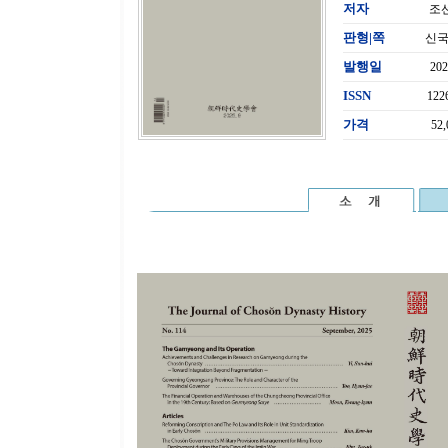
저자
조
판형|쪽
신국판
발행일
20
ISSN
122
가격
52