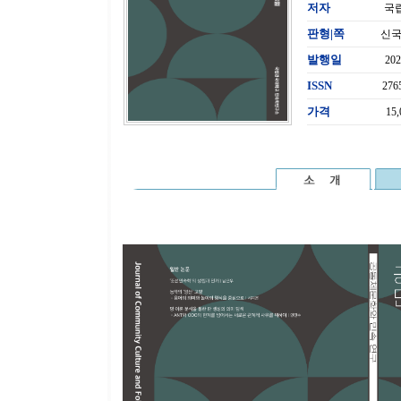
저자
국
판형|쪽
신국판
발행일
20
ISSN
276
가격
15